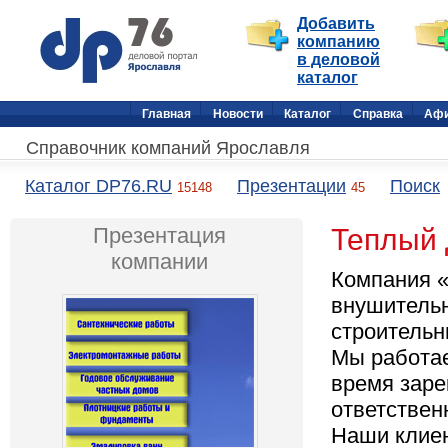
Добавить
компанию
в деловой
каталог
Главная
Новости
Каталог
Справка
Аф
Справочник компаний Ярославля
Каталог DP76.RU
Презентации
Поиск
15148
45
Презентация
Теплый
компании
Компания 
внушительн
строительн
Мы работае
время заре
ответствен
Наши клиен