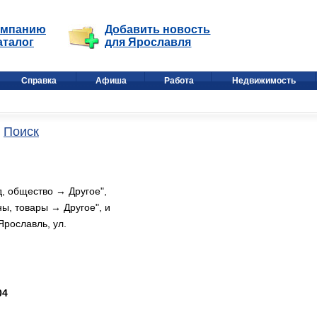
омпанию
Добавить новость
аталог
для Ярославля
Справка
Афиша
Работа
Недвижимость
Поиск
, общество → Другое",
ны, товары → Другое", и
рославль, ул.
04