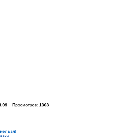
3.09
Просмотров:
1363
 нельзя!
явки
.