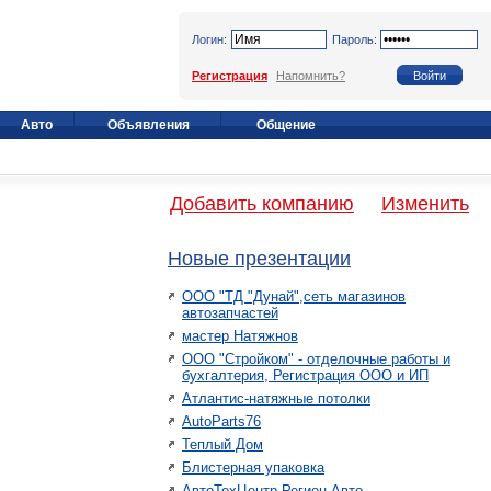
Логин:
Пароль:
Регистрация
Напомнить?
Авто
Объявления
Общение
Добавить компанию
Изменить
Новые презентации
ООО "ТД "Дунай",сеть магазинов
автозапчастей
мастер Натяжнов
ООО "Стройком" - отделочные работы и
бухгалтерия, Регистрация ООО и ИП
Атлантис-натяжные потолки
AutoParts76
Теплый Дом
Блистерная упаковка
АвтоТехЦентр Регион Авто