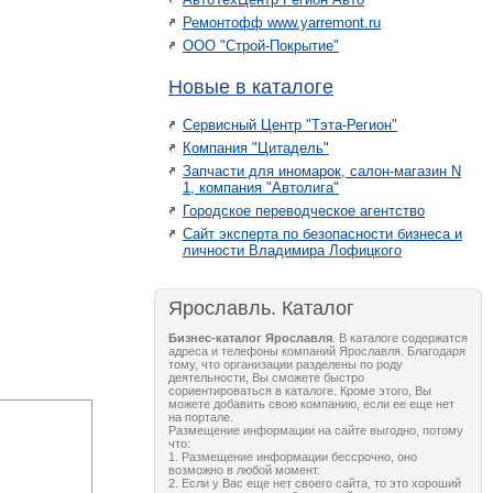
Ремонтофф www.yarremont.ru
ООО "Строй-Покрытие"
Новые в каталоге
Сервисный Центр "Тэта-Регион"
Компания "Цитадель"
Запчасти для иномарок, салон-магазин N
1, компания "Автолига"
Городское переводческое агентство
Сайт эксперта по безопасности бизнеса и
личности Владимира Лофицкого
Ярославль. Каталог
Бизнес-каталог Ярославля
. В каталоге содержатся
адреса и телефоны компаний Ярославля. Благодаря
тому, что организации разделены по роду
деятельности, Вы сможете быстро
сориентироваться в каталоге. Кроме этого, Вы
можете добавить свою компанию, если ее еще нет
на портале.
Размещение информации на сайте выгодно, потому
что:
1. Размещение информации бессрочно, оно
возможно в любой момент.
2. Если у Вас еще нет своего сайта, то это хороший