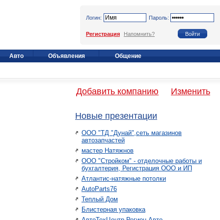
Логин:
Пароль:
Регистрация
Напомнить?
Авто
Объявления
Общение
Добавить компанию
Изменить
Новые презентации
ООО "ТД "Дунай",сеть магазинов
автозапчастей
мастер Натяжнов
ООО "Стройком" - отделочные работы и
бухгалтерия, Регистрация ООО и ИП
Атлантис-натяжные потолки
AutoParts76
Теплый Дом
Блистерная упаковка
АвтоТехЦентр Регион Авто