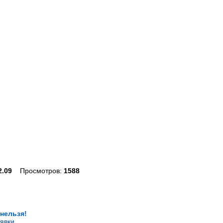
2.09
Просмотров:
1588
 нельзя!
явки
.