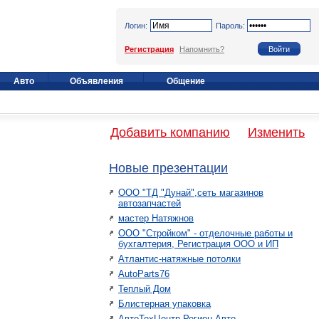
Логин:
Пароль:
Регистрация
Напомнить?
Авто
Объявления
Общение
Добавить компанию
Изменить
Новые презентации
ООО "ТД "Дунай",сеть магазинов
автозапчастей
мастер Натяжнов
ООО "Стройком" - отделочные работы и
бухгалтерия, Регистрация ООО и ИП
Атлантис-натяжные потолки
AutoParts76
Теплый Дом
Блистерная упаковка
АвтоТехЦентр Регион Авто