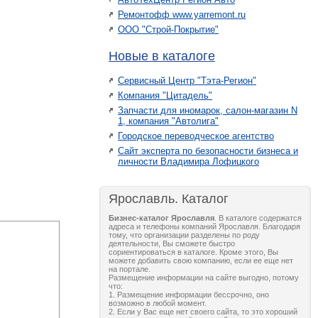
Ремонтофф www.yarremont.ru
ООО "Строй-Покрытие"
Новые в каталоге
Сервисный Центр "Тэта-Регион"
Компания "Цитадель"
Запчасти для иномарок, салон-магазин N
1, компания "Автолига"
Городское переводческое агентство
Сайт эксперта по безопасности бизнеса и
личности Владимира Лофицкого
Ярославль. Каталог
Бизнес-каталог Ярославля
. В каталоге содержатся
адреса и телефоны компаний Ярославля. Благодаря
тому, что организации разделены по роду
деятельности, Вы сможете быстро
сориентироваться в каталоге. Кроме этого, Вы
можете добавить свою компанию, если ее еще нет
на портале.
Размещение информации на сайте выгодно, потому
что:
1. Размещение информации бессрочно, оно
возможно в любой момент.
2. Если у Вас еще нет своего сайта, то это хороший