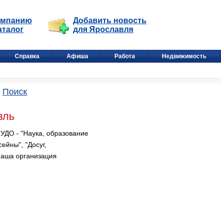
омпанию
Добавить новость
аталог
для Ярославля
Справка
Афиша
Работа
Недвижимость
Поиск
вль
ДО - "Наука, образование
ейны", "Досуг,
Наша организация