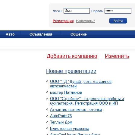
Логин:
Пароль:
Регистрация
Напомнить?
Авто
Объявления
Общение
Добавить компанию
Изменить
Новые презентации
ООО "ТД "Дунай",сеть магазинов
автозапчастей
мастер Натяжнов
ООО "Стройком" - отделочные работы и
бухгалтерия, Регистрация ООО и ИП
Атлантис-натяжные потолки
AutoParts76
Теплый Дом
Блистерная упаковка
АвтоТехЦентр Регион Авто