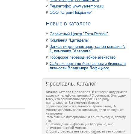
Ремонтофф www.yarremont.ru
ООО "Строй-Покрытие"
Новые в каталоге
Сервисный Центр "Тэта-Регион"
Компания "Цитадель"
Запчасти для иномарок, салон-магазин N
1, компания "Автолига"
Городское переводческое агентство
Сайт эксперта по безопасности бизнеса и
личности Владимира Лофицкого
Ярославль. Каталог
Бизнес-каталог Ярославля
. В каталоге содержатся
адреса и телефоны компаний Ярославля. Благодаря
тому, что организации разделены по роду
деятельности, Вы сможете быстро
сориентироваться в каталоге. Кроме этого, Вы
можете добавить свою компанию, если ее еще нет
на портале.
Размещение информации на сайте выгодно, потому
что:
1. Размещение информации бессрочно, оно
возможно в любой момент.
2. Если у Вас еще нет своего сайта, то это хороший