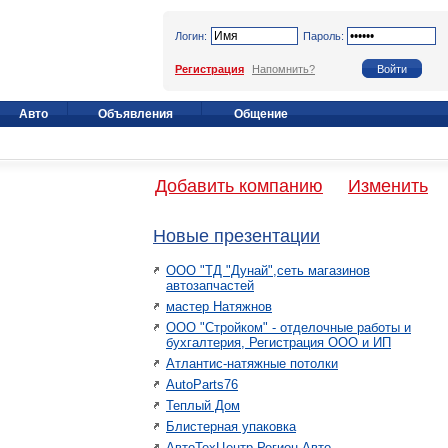
Логин:
Пароль:
Регистрация
Напомнить?
Авто
Объявления
Общение
Добавить компанию
Изменить
Новые презентации
ООО "ТД "Дунай",сеть магазинов
автозапчастей
мастер Натяжнов
ООО "Стройком" - отделочные работы и
бухгалтерия, Регистрация ООО и ИП
Атлантис-натяжные потолки
AutoParts76
Теплый Дом
Блистерная упаковка
АвтоТехЦентр Регион Авто