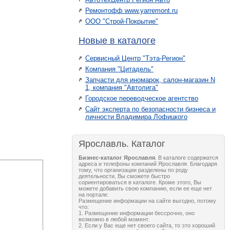
Ремонтофф www.yarremont.ru
ООО "Строй-Покрытие"
Новые в каталоге
Сервисный Центр "Тэта-Регион"
Компания "Цитадель"
Запчасти для иномарок, салон-магазин N
1, компания "Автолига"
Городское переводческое агентство
Сайт эксперта по безопасности бизнеса и
личности Владимира Лофицкого
Ярославль. Каталог
Бизнес-каталог Ярославля
. В каталоге содержатся
адреса и телефоны компаний Ярославля. Благодаря
тому, что организации разделены по роду
деятельности, Вы сможете быстро
сориентироваться в каталоге. Кроме этого, Вы
можете добавить свою компанию, если ее еще нет
на портале.
Размещение информации на сайте выгодно, потому
что:
1. Размещение информации бессрочно, оно
возможно в любой момент.
2. Если у Вас еще нет своего сайта, то это хороший