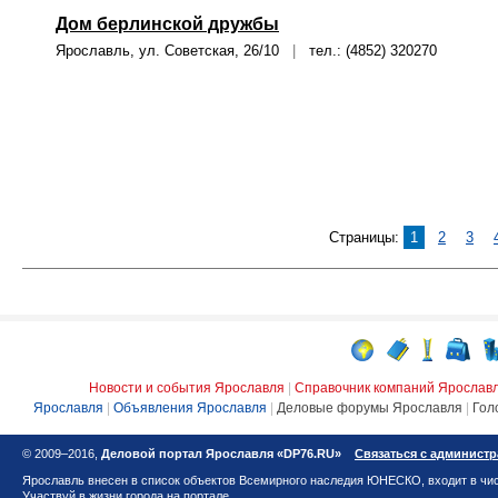
Дом берлинской дружбы
Ярославль, ул. Советская, 26/10
|
тел.: (4852) 320270
Страницы:
1
2
3
Новости и события Ярославля
|
Справочник компаний Ярослав
Ярославля
|
Объявления Ярославля
|
Деловые форумы Ярославля
|
Гол
© 2009–2016,
Деловой портал Ярославля «DP76.RU»
Связаться с админист
Ярославль внесен в список объектов Всемирного наследия ЮНЕСКО, входит в чис
Участвуй в жизни города на портале.