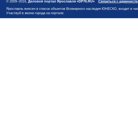
© 2009–2016,
Деловой портал Ярославля «DP76.RU»
Связаться с админист
Ярославль внесен в список объектов Всемирного наследия ЮНЕСКО, входит в чис
Участвуй в жизни города на портале.