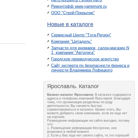
Ремонтофф www.yarremont.ru
ООО "Строй-Покрытие"
Новые в каталоге
Сервисный Центр "Тэта-Регион"
Компания "Цитадель"
Запчасти для иномарок, салон-магазин N
1, компания "Автолига"
Городское переводческое агентство
Сайт эксперта по безопасности бизнеса и
личности Владимира Лофицкого
Ярославль. Каталог
Бизнес-каталог Ярославля
. В каталоге содержатся
адреса и телефоны компаний Ярославля. Благодаря
тому, что организации разделены по роду
деятельности, Вы сможете быстро
сориентироваться в каталоге. Кроме этого, Вы
можете добавить свою компанию, если ее еще нет
на портале.
Размещение информации на сайте выгодно, потому
что:
1. Размещение информации бессрочно, оно
возможно в любой момент.
2. Если у Вас еще нет своего сайта, то это хороший