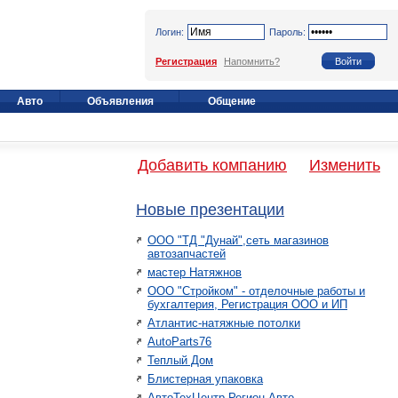
Логин:
Пароль:
Регистрация
Напомнить?
Авто
Объявления
Общение
Добавить компанию
Изменить
Новые презентации
ООО "ТД "Дунай",сеть магазинов
автозапчастей
мастер Натяжнов
ООО "Стройком" - отделочные работы и
бухгалтерия, Регистрация ООО и ИП
Атлантис-натяжные потолки
AutoParts76
Теплый Дом
Блистерная упаковка
АвтоТехЦентр Регион Авто