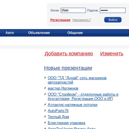
Логин:
Пароль:
Регистрация
Напомнить?
Авто
Объявления
Общение
Добавить компанию
Изменить
Новые презентации
ООО "ТД "Дунай",сеть магазинов
автозапчастей
мастер Натяжнов
ООО "Стройком" - отделочные работы и
бухгалтерия, Регистрация ООО и ИП
Атлантис-натяжные потолки
AutoParts76
Теплый Дом
Блистерная упаковка
АвтоТехЦентр Регион Авто