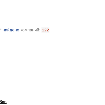
ы"
найдено
компаний:
122
убов