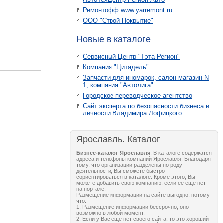
Ремонтофф www.yarremont.ru
ООО "Строй-Покрытие"
Новые в каталоге
Сервисный Центр "Тэта-Регион"
Компания "Цитадель"
Запчасти для иномарок, салон-магазин N
1, компания "Автолига"
Городское переводческое агентство
Сайт эксперта по безопасности бизнеса и
личности Владимира Лофицкого
Ярославль. Каталог
Бизнес-каталог Ярославля
. В каталоге содержатся
адреса и телефоны компаний Ярославля. Благодаря
тому, что организации разделены по роду
деятельности, Вы сможете быстро
сориентироваться в каталоге. Кроме этого, Вы
можете добавить свою компанию, если ее еще нет
на портале.
Размещение информации на сайте выгодно, потому
что:
1. Размещение информации бессрочно, оно
возможно в любой момент.
2. Если у Вас еще нет своего сайта, то это хороший