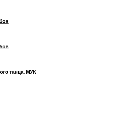
убов
убов
ого танца, МУК